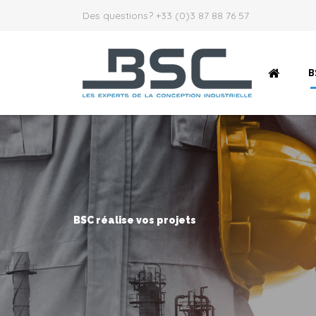
Des questions? +33 (0)3 87 88 76 57
B
BSC réalise vos projets