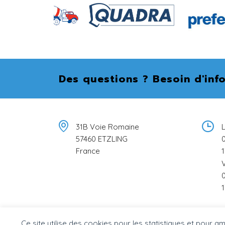
Des questions ? Besoin d'inf
31B Voie Romaine
L
57460 ETZLING
0
France
1
0
1
Ce site utilise des cookies pour les statistiques et pour a